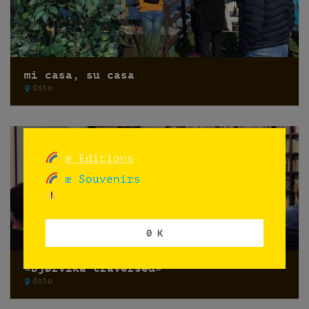
mi casa, su casa
Oslo
æ Editions
æ Souvenirs
0 K
«Bjørvika traversed»
Oslo