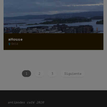
æHouse
Oslo
1
2
3
Siguiente
Ͽ
antipodes café 2020