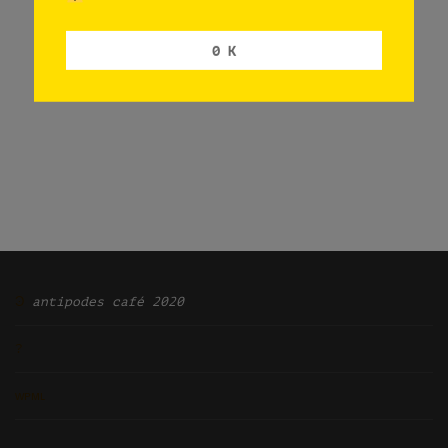
0 K
Ͽ
antipodes café 2020
?
ᴡᴘᴍʟ