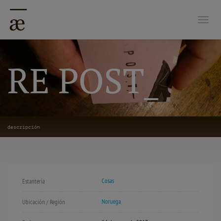
Nave
RE POST_
descripción
Cosas
Estantería
Noruega
Ubicación / Región