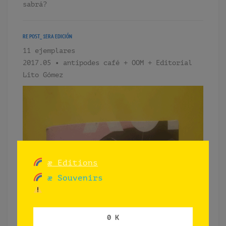
sabrá?
RE POST_ 1ERA EDICIÓN
11 ejemplares
2017.05 • antipodes café + OOM + Editorial
Lito Gómez
æ Editions
æ Souvenirs
0 K