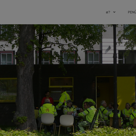
æ?
PEN