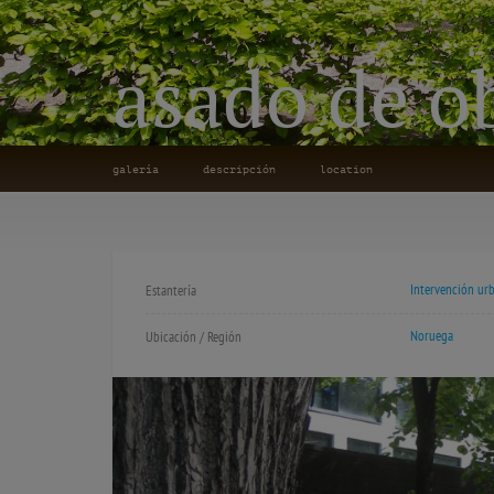
asado de o
galería
descripción
location
Intervención ur
Estantería
Noruega
Ubicación / Región