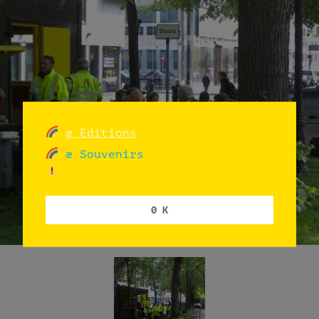
æ Editions
æ Souvenirs
0 K