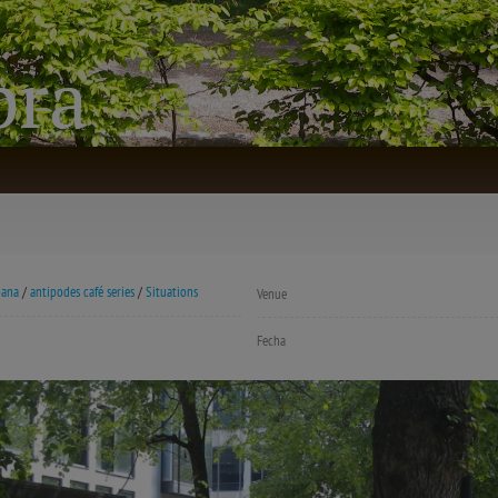
bra
bana
/
antipodes café series
/
Situations
Venue
Fecha