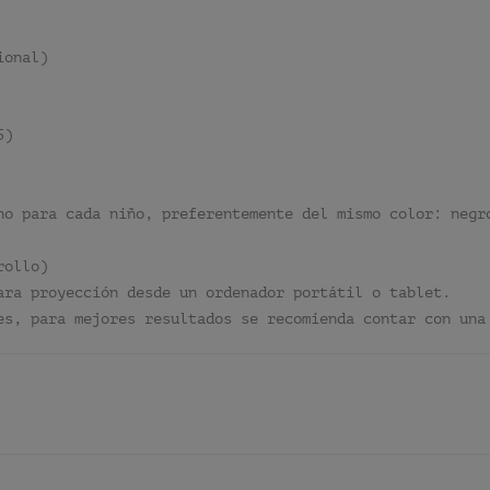
ional)
5)
no para cada niño, preferentemente del mismo color: negr
rollo)
ara proyección desde un ordenador portátil o tablet.
es, para mejores resultados se recomienda contar con una