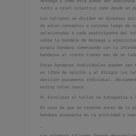
Noruega y como esta puede ser explorada
tanto a nivel colectivo como desde un p
Los talleres se dividen en diversas act
de estos conceptos a colores luego de u
relacionadas a cada participante del ta
sobre la bandera de Noruega y ejercicio
propia bandera comenzando con la introd
banderas al viento tienen más de un lad
Estas banderas individuales pueden ser 
es libre de opinión y al dirigir los ta
decisión puramente individual. Obviamen
evitar tales casos.
Al finalizar el taller se fotografía a 
En caso de que se termine antes de lo p
bandera propuesta en la actividad o nue
_
Los primeros talleres fueron desarrolla