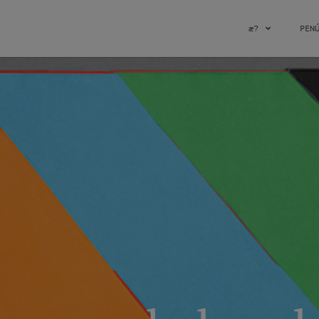
æ?
PEN