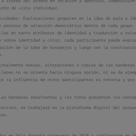
 a través del diseño en relación a apertura, composición
unto de vista individual.
ividades. Exploraciones grupales en la idea de país e id
n proceso de selección democrático dentro de cada grupo.
ller en tanto atributos de identidad y traducción a colo
s sobre identidad y color, cada participante puede explo
ucción de la idea de bosquejos y luego con la construcci
o.
totalmente nuevas, alteraciones o copias de las banderas
lleres no se orienta hacia ninguna opción, ni se da ejem
te la influencia de otros participantes es notoria y por
las banderas resultantes y los niños presentan los conce
revisto, se trabajará en la plataforma digital del proye
vas.
dos en Oslo durante primavera de 2014 y continuaron en o