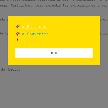
ruega,
Kulturrådet,
para expandir las exploraciones y así
ada en 2016 como parte del programa cultural para escuel
æ Editions
de las provincias de Noruega y todas las banderas realiz
æ Souvenirs
0 K
 de Noruega.