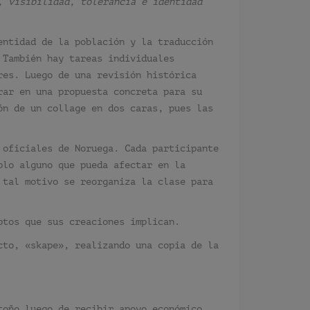
, visibilidad, tolerancia e identidad
entidad de la población y la traducción
 También hay tareas individuales
res. Luego de una revisión histórica
rar en una propuesta concreta para su
ón de un collage en dos caras, pues las
 oficiales de Noruega. Cada participante
plo alguno que pueda afectar en la
 tal motivo se reorganiza la clase para
ptos que sus creaciones implican.
cto, «skape», realizando una copia de la
toño luego de recibir apoyo económico