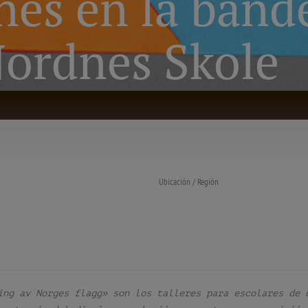
nes en la band
ordnes Skole
Ubicación / Región
ing av Norges flagg» son los talleres para escolares de 