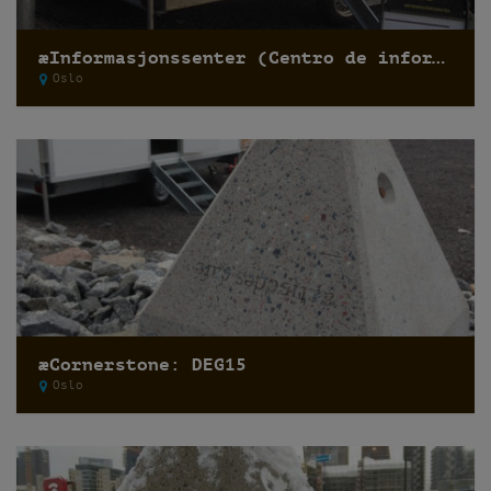
æInformasjonssenter (Centro de información)
Oslo
æCornerstone: DEG15
Oslo