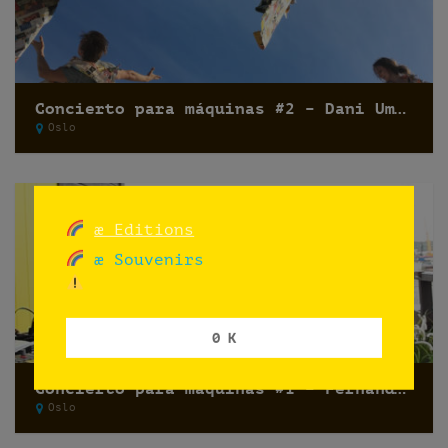
Concierto para máquinas #2 – Dani Umpi
Oslo
æ Editions
æ Souvenirs
0 K
Concierto para máquinas #1 – Fernando Lagreca
Oslo