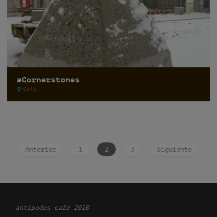
æCornerstones
Oslo
Anterior
1
2
3
Siguiente
Ͽ
antipodes café 2020