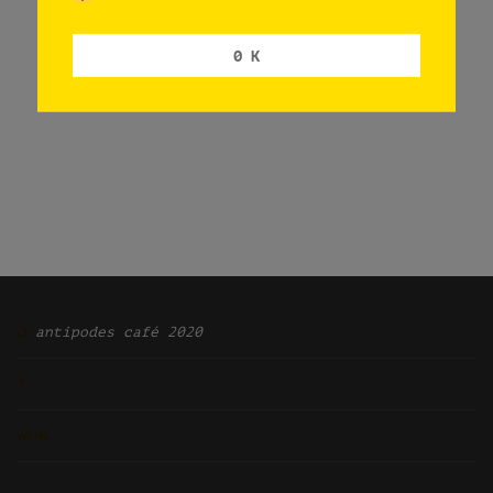
0 K
Ͽ
antipodes café 2020
?
ᴡᴘᴍʟ