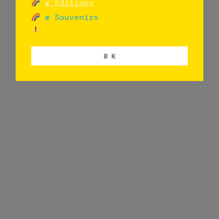
æ Editions
æ Souvenirs
0 K