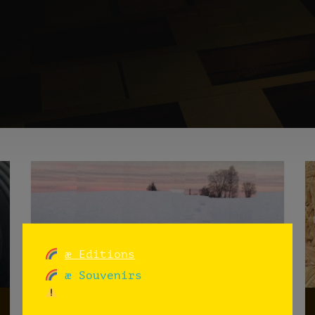
æ Editions
æ Souvenirs
Panoramic view