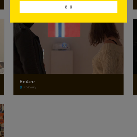
Norway
0 K
Endre
Norway