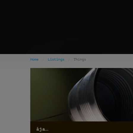
Home
Listings
Things
åja…