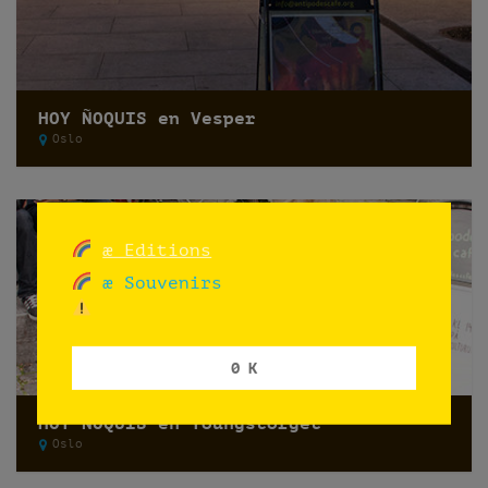
HOY ÑOQUIS en Vesper
Oslo
æ Editions
æ Souvenirs
0 K
HOY ÑOQUIS en Youngstorget
Oslo