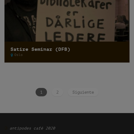
Satire Seminar (DFB)
Oslo
1
2
Siguiente
Ͽ
antipodes café 2020