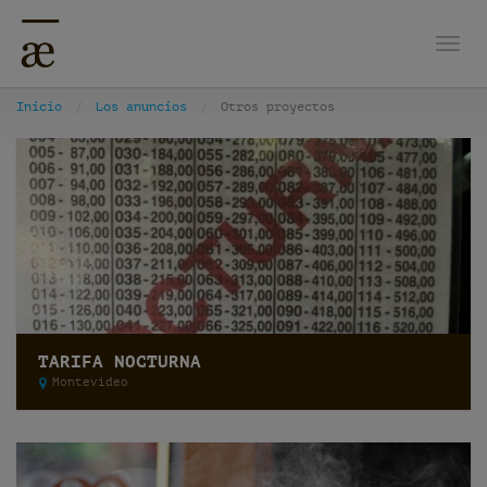
Nave
Inicio
Los anuncios
Otros proyectos
TARIFA NOCTURNA
Montevideo