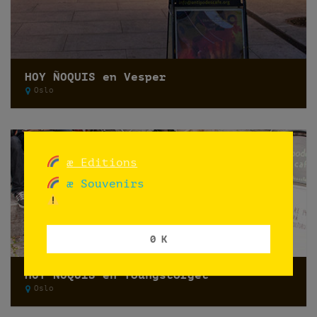
HOY ÑOQUIS en Vesper
Oslo
æ Editions
æ Souvenirs
0 K
HOY ÑOQUIS en Youngstorget
Oslo