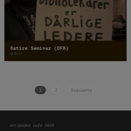
Satire Seminar (DFB)
Oslo
1
2
Siguiente
Ͽ
antipodes café 2020