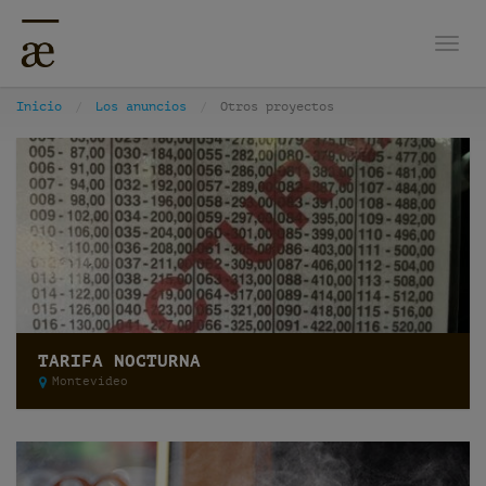
Nave
Inicio
Los anuncios
Otros proyectos
TARIFA NOCTURNA
Montevideo