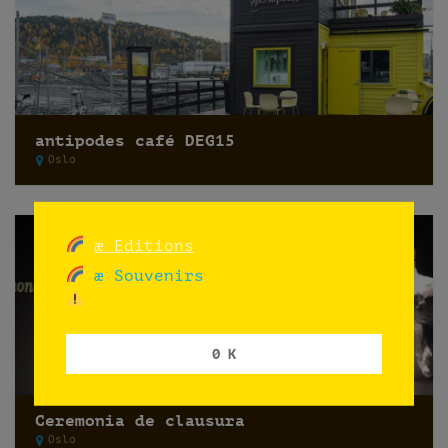
antipodes café DEG15
Oslo
æ Editions
æ Souvenirs
0 K
Ceremonia de clausura
Oslo