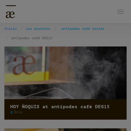
Nave
Inicio
Los anuncios
antipodes café series
antipodes café DEG15
HOY ÑOQUIS at antipodes café DEG15
Oslo