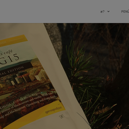
æ?
PEN