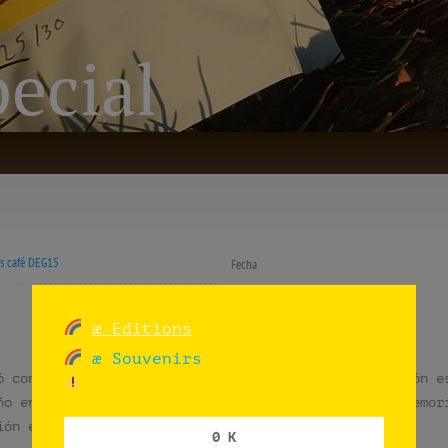
ecial
s café DEG15
Fecha
æ Editions
æ Souvenirs
 con la creación de una pieza específica. Una edición e
ño en esta intervención urbana. Una bolsa llena de memor
ión en el binomio realidad-ficción.
0 K