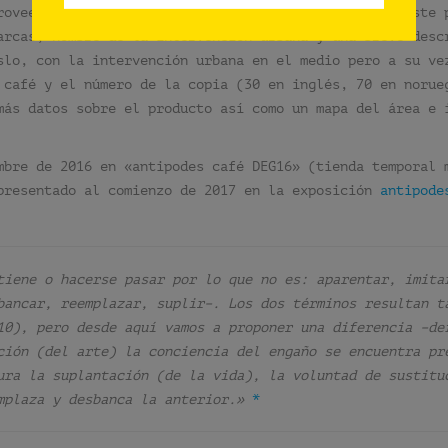
roveedor oficial del proyecto- antipodes café creó este 
arcas, nombre de la intervención urbana y una breve desc
slo, con la intervención urbana en el medio pero a su ve
 café y el número de la copia (30 en inglés, 70 en norue
más datos sobre el producto así como un mapa del área e 
mbre de 2016 en «antipodes café DEG16» (tienda temporal 
presentado al comienzo de 2017 en la exposición
antipode
tiene o hacerse pasar por lo que no es: aparentar, imit
bancar, reemplazar, suplir–. Los dos términos resultan t
10), pero desde aquí vamos a proponer una diferencia –de
ción (del arte) la conciencia del engaño se encuentra pr
ura la suplantación (de la vida), la voluntad de sustitu
mplaza y desbanca la anterior.»
*