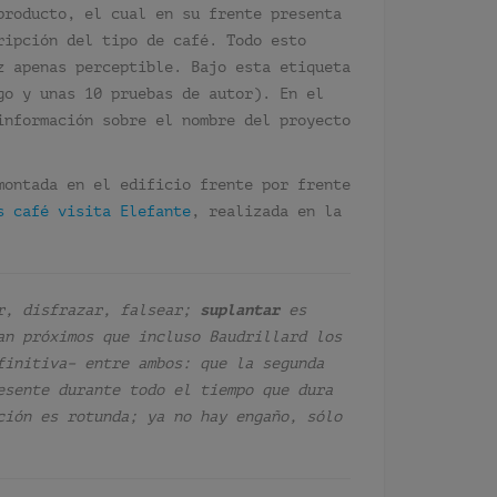
producto, el cual en su frente presenta
ripción del tipo de café. Todo esto
z apenas perceptible. Bajo esta etiqueta
go y unas 10 pruebas de autor). En el
información sobre el nombre del proyecto
montada en el edificio frente por frente
s café visita Elefante
, realizada en la
ar, disfrazar, falsear;
suplantar
es
an próximos que incluso Baudrillard los
finitiva– entre ambos: que la segunda
esente durante todo el tiempo que dura
ción es rotunda; ya no hay engaño, sólo