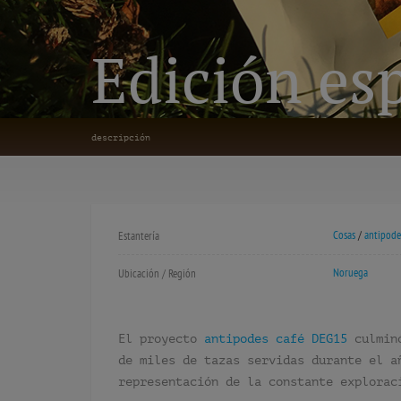
Edición esp
descripción
Cosas
/
antipode
Estantería
Noruega
Ubicación / Región
El proyecto
antipodes café DEG15
culminó
de miles de tazas servidas durante el a
representación de la constante explorac